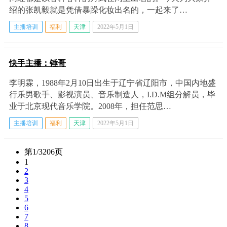
绍的张凯毅就是凭借暴躁化妆出名的，一起来了…
主播培训
福利
天津
2022年5月1日
快手主播：锤哥
李明霖，1988年2月10日出生于辽宁省辽阳市，中国内地盛
行乐男歌手、影视演员、音乐制造人，I.D.M组分解员，毕
业于北京现代音乐学院。2008年，担任范思…
主播培训
福利
天津
2022年5月1日
第1/3206页
1
2
3
4
5
6
7
8